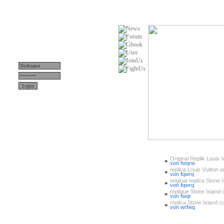
Original Replik Louis V
»
Menü
von fwqrw
replica Louis Vuitton or
»
von fqwrq
original replica Stone 
»
News
von fqwrq
réplique Stone Island or
»
von fwqr
Teams
réplica Stone Island 
»
von wrfwq
Server