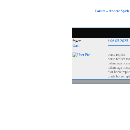
Forum
Forum
Andere Spiele
»
Gästebuch
Downloads
Gallery
Impressum
fqwrq
06.05.2025 
#
Gast
borse replica
borse replica m
Clan Menü
balenciaga borse
balenciaga borse
dior borse repli
JoinUs
prada borse repl
FightUs
Regelwerk
Wars
Awards
History