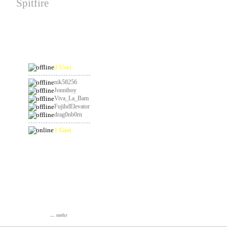
Spitfire
hat am 19.08.2026
Geburtstag
Online
0 User
nik58256
Jonniboy
Viva_La_Bam
FujihdElevator
drag0nb0rn
1 Gast
Statistik
Gesamt: 836967
Heute: 79
Gestern: 104
Online: 1
... mehr