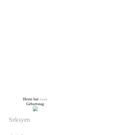
Nächste Wars
Es wurde kein War geplant!
Facebook
Geburtstage
Heute hat
Attack
Geburtstag
Seksyen
hat am 17.08.2026
Geburtstag