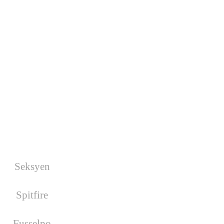
Nächste Wars
Es wurde kein War geplant!
Facebook
Geburtstage
Seksyen
hat am 17.08.2026
Geburtstag
Spitfire
hat am 19.08.2026
Geburtstag
Fusselpo