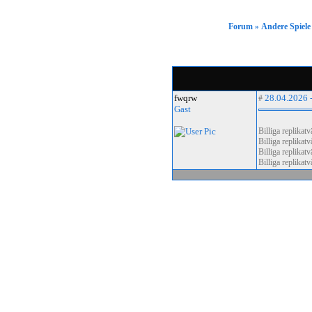
Forum
Forum
Andere Spiele
»
Gästebuch
Downloads
Gallery
Impressum
fwqrw
28.04.2026 
#
Gast
Billiga replikat
Billiga replikat
Clan Menü
Billiga replikat
Billiga replikat
JoinUs
FightUs
Regelwerk
Wars
Awards
History