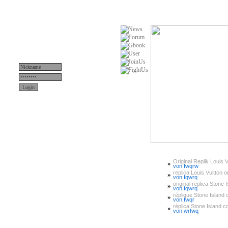
Original Replik Louis V
»
Menü
von fwqrw
replica Louis Vuitton or
»
von fqwrq
original replica Stone 
»
News
von fqwrq
réplique Stone Island or
»
von fwqr
Teams
réplica Stone Island 
»
von wrfwq
Server