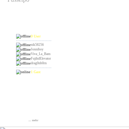
hat am 29.08.2026
Geburtstag
Online
0 User
nik58256
Jonniboy
Viva_La_Bam
FujihdElevator
drag0nb0rn
1 Gast
Statistik
Gesamt: 837376
Heute: 42
Gestern: 151
Online: 1
... mehr