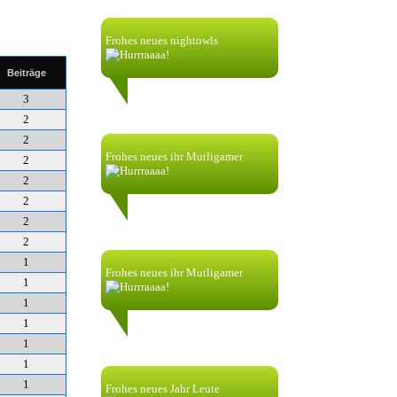
Frohes neues nightowls
Beiträge
nik58256:
3
1.1.2024| 00:00
2
2
Frohes neues ihr Mutligamer
2
2
2
nik58256:
1.1.2023| 00:38
2
2
1
Frohes neues ihr Mutligamer
1
1
nik58256:
1
1.1.2023| 00:00
1
1
1
Frohes neues Jahr Leute