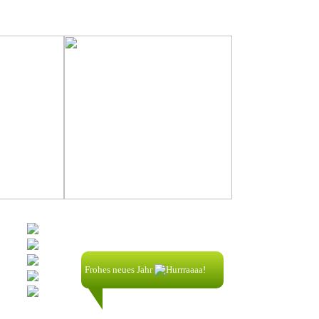
Shoutbox
Frohes neues Jahr
nik58256:
1.1.2025| 00:32