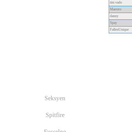
tim vado
Nächste Wars
Maestro
danny
Es wurde kein War geplant!
Spay
FallenUnique
Facebook
Geburtstage
Seksyen
hat am 17.08.2026
Geburtstag
Spitfire
hat am 19.08.2026
Geburtstag
Fusselpo