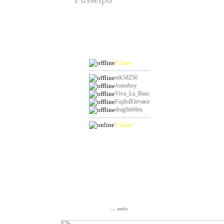
hat am 29.08.2026
Geburtstag
Online
0 User
nik58256
Jonniboy
Viva_La_Bam
FujihdElevator
drag0nb0rn
1 Gast
Statistik
Gesamt: 837142
Heute: 47
Gestern: 103
Online: 1
... mehr