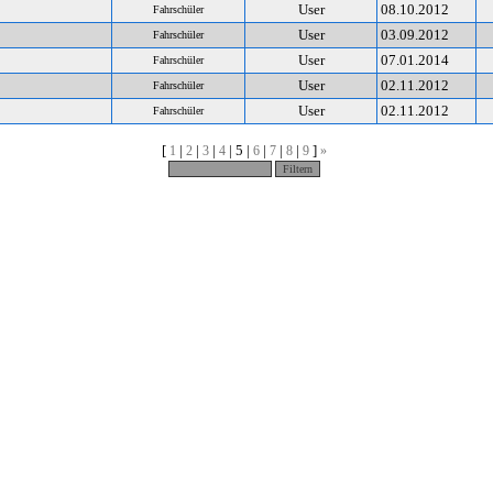
User
08.10.2012
Fahrschüler
User
03.09.2012
Fahrschüler
User
07.01.2014
Fahrschüler
User
02.11.2012
Fahrschüler
User
02.11.2012
Fahrschüler
[
|
|
|
| 5 |
|
|
|
]
1
2
3
4
6
7
8
9
»