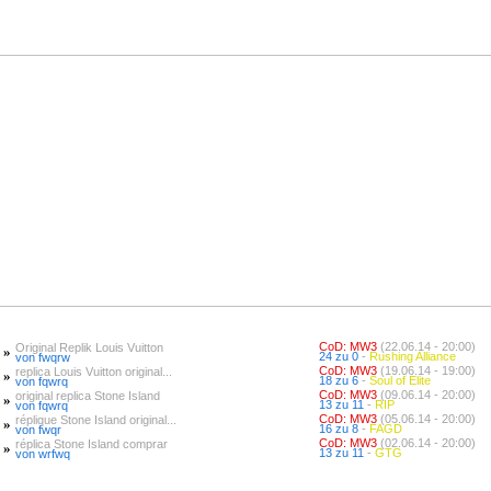
CoD: MW3
(22.06.14 - 20:00)
Original Replik Louis Vuitton
»
24 zu 0
-
Rushing Alliance
von fwqrw
CoD: MW3
(19.06.14 - 19:00)
replica Louis Vuitton original...
»
18 zu 6
-
Soul of Elite
von fqwrq
CoD: MW3
(09.06.14 - 20:00)
original replica Stone Island
»
13 zu 11
-
RIP
von fqwrq
CoD: MW3
(05.06.14 - 20:00)
réplique Stone Island original...
»
16 zu 8
-
FAGD
von fwqr
CoD: MW3
(02.06.14 - 20:00)
réplica Stone Island comprar
»
13 zu 11
-
GTG
von wrfwq