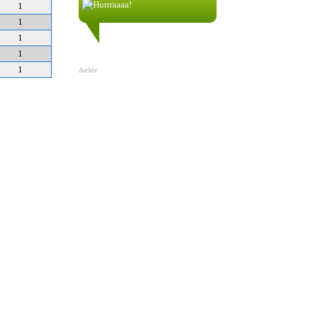
1
1
nik58256:
1
1.1.2022| 00:17
1
1
Archiv
Teamspeak 3