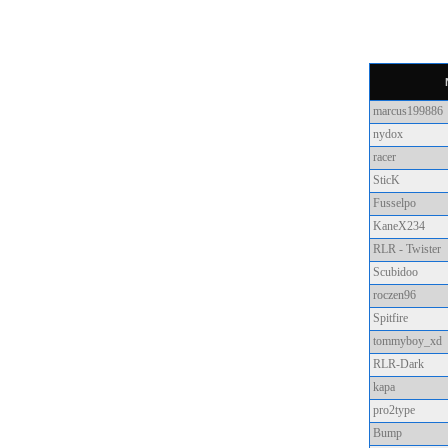
Forum
Gästebuch
Downloads
Gallery
marcus199886
Impressum
nydox
racer
SticK
Fusselpo
Clan Menü
KaneX234
RLR - Twister
JoinUs
Scubidoo
FightUs
roczen96
Regelwerk
Spitfire
tommyboy_xd
Wars
RLR-Dark
Awards
kapa
History
pro2type
Bump