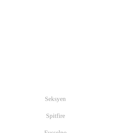
Nächste Wars
Es wurde kein War geplant!
Facebook
Geburtstage
Seksyen
hat am 17.08.2026
Geburtstag
Spitfire
hat am 19.08.2026
Geburtstag
Fusselpo