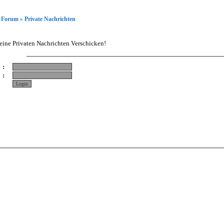
Forum
Private Nachrichten
»
eine Privaten Nachrichten Verschicken!
O G G E N
:
:
rieren
ergessen?