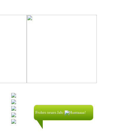
Shoutbox
Frohes neues Jahr
nik58256:
1.1.2025| 00:32