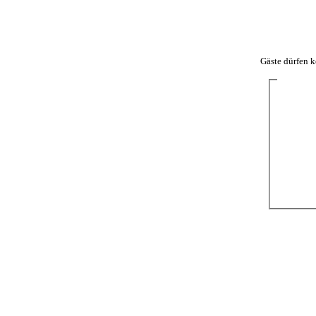
Forum
Gästebuch
Downloads
Gäste dürfen k
Gallery
E I N L 
Impressum
Nickname
Passwort
Clan Menü
jetzt Regist
JoinUs
Passwort v
FightUs
Regelwerk
Wars
Awards
History