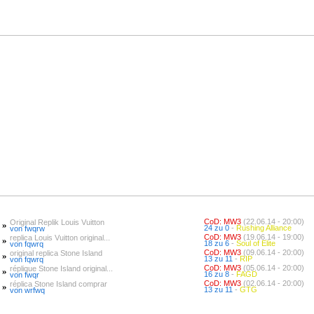
CoD: MW3
(22.06.14 - 20:00)
Original Replik Louis Vuitton
»
24 zu 0
-
Rushing Alliance
von fwqrw
CoD: MW3
(19.06.14 - 19:00)
replica Louis Vuitton original...
»
18 zu 6
-
Soul of Elite
von fqwrq
CoD: MW3
(09.06.14 - 20:00)
original replica Stone Island
»
13 zu 11
-
RIP
von fqwrq
CoD: MW3
(05.06.14 - 20:00)
réplique Stone Island original...
»
16 zu 8
-
FAGD
von fwqr
CoD: MW3
(02.06.14 - 20:00)
réplica Stone Island comprar
»
13 zu 11
-
GTG
von wrfwq