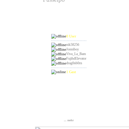
hat am 29.08.2026
Geburtstag
Online
0 User
nik58256
Jonniboy
Viva_La_Bam
FujihdElevator
drag0nb0rn
1 Gast
Statistik
Gesamt: 837170
Heute: 75
Gestern: 103
Online: 1
... mehr