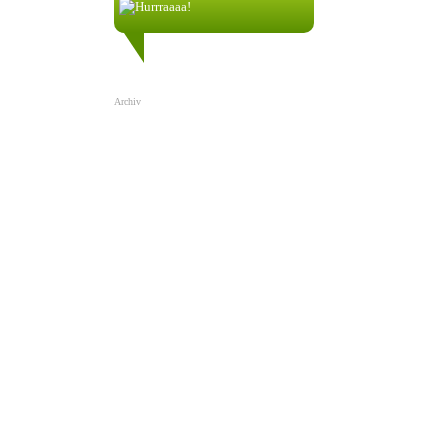
nik58256:
1.1.2022| 00:17
Archiv
Teamspeak 3