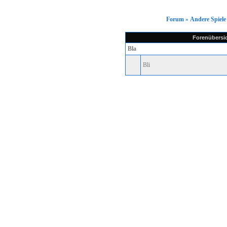
Forum
Forum
Andere Spiele
»
Gästebuch
Downloads
Forenübersi
Bla
Gallery
Bli
Impressum
Clan Menü
JoinUs
FightUs
Regelwerk
Wars
Awards
History