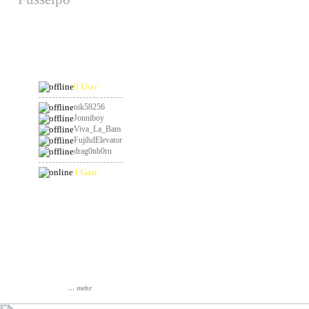
hat am 29.08.2026
Geburtstag
Online
0 User
nik58256
Jonniboy
Viva_La_Bam
FujihdElevator
drag0nb0rn
1 Gast
Statistik
Gesamt: 837015
Heute: 23
Gestern: 104
Online: 4
... mehr