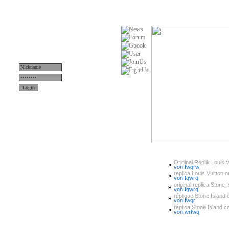
Original Replik Louis V
»
Menü
von fwqrw
replica Louis Vuitton or
»
von fqwrq
original replica Stone 
»
News
von fqwrq
réplique Stone Island or
»
von fwqr
Teams
réplica Stone Island 
»
von wrfwq
Server