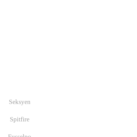
Nächste Wars
Es wurde kein War geplant!
Facebook
Geburtstage
Seksyen
hat am 17.08.2026
Geburtstag
Spitfire
hat am 19.08.2026
Geburtstag
Fusselpo