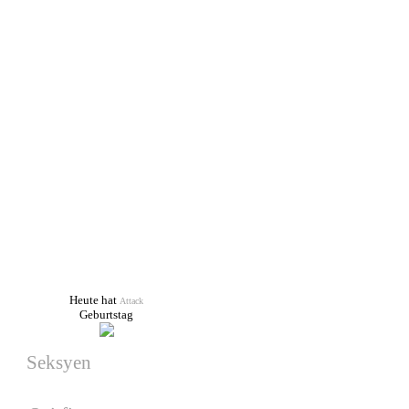
Nächste Wars
Es wurde kein War geplant!
Facebook
Geburtstage
Heute hat
Attack
Geburtstag
Seksyen
hat am 17.08.2026
Geburtstag