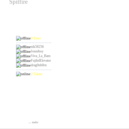
Spitfire
hat am 19.08.2026
Geburtstag
Online
0 User
nik58256
Jonniboy
Viva_La_Bam
FujihdElevator
drag0nb0rn
2 Gäste
Statistik
Gesamt: 836955
Heute: 67
Gestern: 104
Online: 3
... mehr