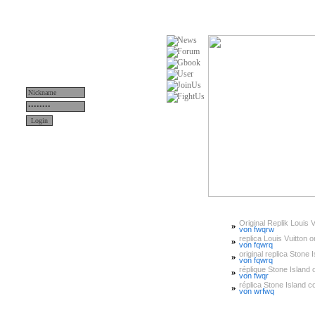
Original Replik Louis V
»
Menü
von fwqrw
replica Louis Vuitton or
»
von fqwrq
original replica Stone 
»
News
von fqwrq
réplique Stone Island or
»
von fwqr
Teams
réplica Stone Island 
»
von wrfwq
Server