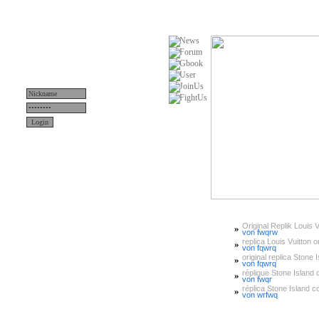
Original Replik Louis V
»
Menü
von fwqrw
replica Louis Vuitton or
»
von fqwrq
original replica Stone 
»
News
von fqwrq
réplique Stone Island or
»
von fwqr
Teams
réplica Stone Island 
»
von wrfwq
Server