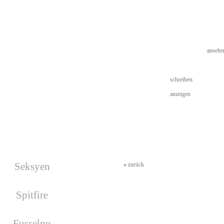
Last Login
11.02.2013 - 06:02
Nächste Wars
• More Infos
Es wurde kein War geplant!
Usergallerie
keine Bilder (
ansehe
Gästebuch
Kein Gästebuch vo
Facebook
Private Mail
schreiben
More Details
anzeigen
• Signatur
Geburtstage
Seksyen
«
zurück
hat am 17.08.2026
Geburtstag
Spitfire
hat am 19.08.2026
Geburtstag
Fusselpo