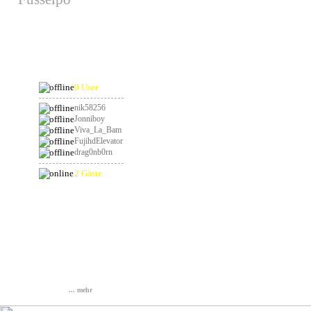
hat am 29.08.2026
Geburtstag
Online
0 User
nik58256
Jonniboy
Viva_La_Bam
FujihdElevator
drag0nb0rn
2 Gäste
Statistik
Gesamt: 837253
Heute: 70
Gestern: 88
Online: 3
... mehr