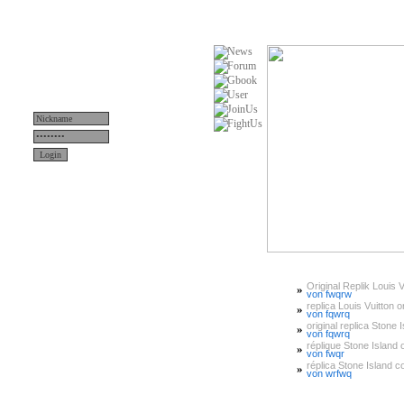
Original Replik Louis V
»
Menü
von fwqrw
replica Louis Vuitton or
»
von fqwrq
original replica Stone 
»
News
von fqwrq
réplique Stone Island or
»
von fwqr
Teams
réplica Stone Island 
»
von wrfwq
Server