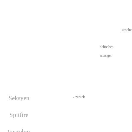
Last Login
30.01.2012 - 21:11
Nächste Wars
• More Infos
Es wurde kein War geplant!
Usergallerie
keine Bilder (
ansehe
Gästebuch
Kein Gästebuch vo
Facebook
Private Mail
schreiben
More Details
anzeigen
• Signatur
Geburtstage
Seksyen
«
zurück
hat am 17.08.2026
Geburtstag
Spitfire
hat am 19.08.2026
Geburtstag
Fusselpo