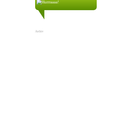
nik58256:
1.1.2022| 00:17
3
Archiv
0
4
Teamspeak 3
89
ch was du