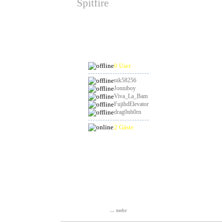
Spitfire
hat am 19.08.2026
Geburtstag
Online
0 User
nik58256
Jonniboy
Viva_La_Bam
FujihdElevator
drag0nb0rn
2 Gäste
Statistik
Gesamt: 836987
Heute: 99
Gestern: 104
Online: 3
... mehr