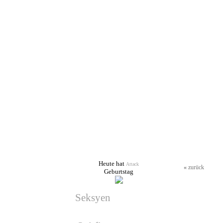
Last Login
Nächste Wars
• More Info
Es wurde kein War geplant!
Usergallerie
Gästebuch
Facebook
Private Mail
More Details
• Signatur
[img]http://
bist, Spiegle
Geburtstage
Heute hat
Attack
«
zurück
Geburtstag
Seksyen
hat am 17.08.2026
Geburtstag