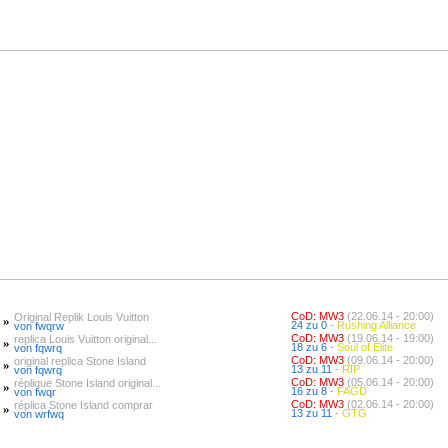
CoD: MW3
(22.06.14 - 20:00)
Original Replik Louis Vuitton
»
24 zu 0
-
Rushing Alliance
von fwqrw
CoD: MW3
(19.06.14 - 19:00)
replica Louis Vuitton original...
»
18 zu 6
-
Soul of Elite
von fqwrq
CoD: MW3
(09.06.14 - 20:00)
original replica Stone Island
»
13 zu 11
-
RIP
von fqwrq
CoD: MW3
(05.06.14 - 20:00)
réplique Stone Island original...
»
16 zu 8
-
FAGD
von fwqr
CoD: MW3
(02.06.14 - 20:00)
réplica Stone Island comprar
»
13 zu 11
-
GTG
von wrfwq