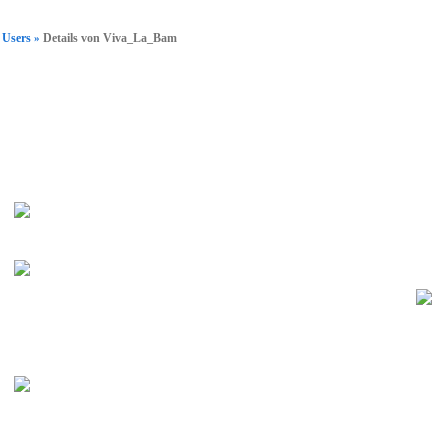
Users
Details von Viva_La_Bam
»
nfo
• Userpic
Viva_La_Bam
offline
Member
keine Angabe
unentschlossen
Kein Datum angegeben
Unbekannt
Keine Angabe
15.08.2011