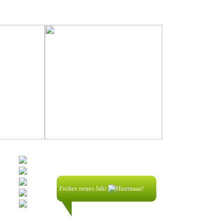
Shoutbox
Frohes neues Jahr
nik58256:
1.1.2025| 00:32