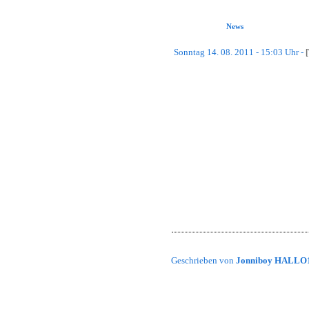
Forum
News
Gästebuch
Downloads
Sonntag 14. 08. 2011 - 15:03 Uhr -
Gallery
Impressum
Hallo!
Da TrackMania in ungefähr 2 Tagen 
einen Counter eingebaut.
Clan Menü
Sobald die Beta-Version verfügbar is
schicken.
JoinUs
Have Fun!
FightUs
Gruß,
Regelwerk
Jonniboy
Wars
Awards
Geschrieben von
Jonniboy HALLO
History