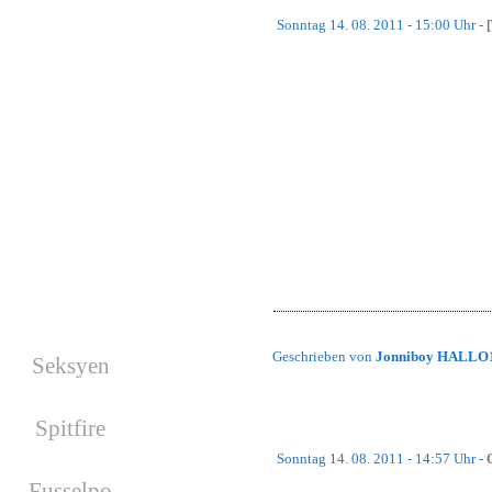
Sonntag 14. 08. 2011 - 15:00 Uhr -
Nächste Wars
Es wurde kein War geplant!
Hi Leute!
Die Aufräumarbeiten auf dem Hauptse
Ihr müsst zugeben, das manche Map
Facebook
Denn wir haben vor, den Hauptserve
Damit das gelingt, ist natürlich kla
Habt ihr Maps, die ihr gerne auf dem
Gruß,
Jonniboy
Geburtstage
Geschrieben von
Jonniboy HALLO
Seksyen
hat am 17.08.2026
Geburtstag
Spitfire
hat am 19.08.2026
Geburtstag
Sonntag 14. 08. 2011 - 14:57 Uhr -
Fusselpo