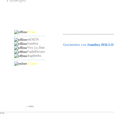
hat am 29.08.2026
Geburtstag
Hi Leute!
Habe die Clanpage jetzt weitestgehen
Online
Gruß,
Jonniboy
0 User
nik58256
Jonniboy
Geschrieben von
Jonniboy HALLO
Viva_La_Bam
FujihdElevator
drag0nb0rn
2 Gäste
Statistik
Gesamt: 837162
Heute: 67
Gestern: 103
Online: 3
... mehr