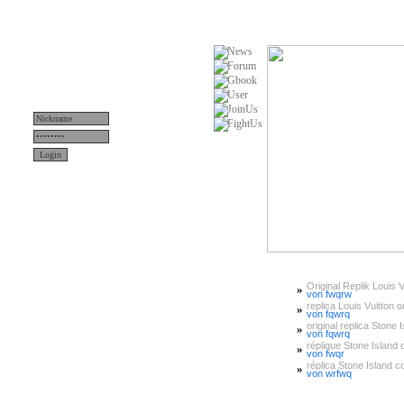
Original Replik Louis V
»
Menü
von fwqrw
replica Louis Vuitton or
»
von fqwrq
original replica Stone 
»
News
von fqwrq
réplique Stone Island or
»
von fwqr
Teams
réplica Stone Island 
»
von wrfwq
Server