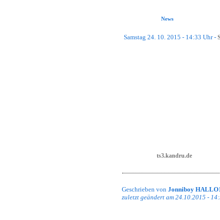
Forum
News
Gästebuch
Downloads
Samstag 24. 10. 2015 - 14:33 Uhr -
Gallery
Impressum
Aktuell haben wir viel Arbeit, da ei
Ausfalls sind leider alle Server, al
Clan Menü
Wir arbeiten an einer Ersatzlösung, 
hosten. Man kann also durchaus sage
ausgesucht hat...
JoinUs
Da unsere Mitglieder eine Kommunik
FightUs
zur Verfügung, damit wir auch weiterh
Regelwerk
Die IP lautet
- kein Pas
ts3.kandru.de
Ihr müsst dafür aber vorher von eine
Wars
Awards
Geschrieben von
Jonniboy HALLO
zuletzt geändert am 24.10.2015 - 14
History