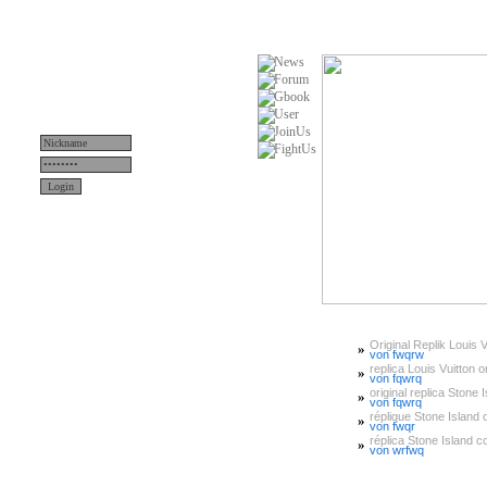
Original Replik Louis V
»
Menü
von fwqrw
replica Louis Vuitton or
»
von fqwrq
original replica Stone 
»
News
von fqwrq
réplique Stone Island or
»
von fwqr
Teams
réplica Stone Island 
»
von wrfwq
Server