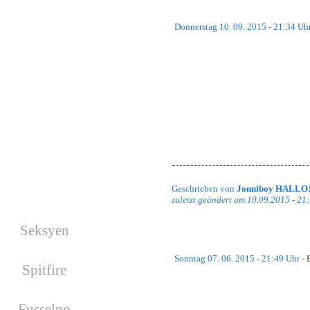
Nächste Wars
Donnerstag 10. 09. 2015 - 21:34 Uh
Es wurde kein War geplant!
Das unter den Trackmania²-Spielern 
Uhr des kommenden Tages statt. Möc
unserer Trackmania-Verantwortlichen
Facebook
Weitere Informationen gibt es auf de
Viel Spaß!
Geschrieben von
Jonniboy HALLO
zuletzt geändert am 10.09.2015 - 21
Geburtstage
Seksyen
hat am 17.08.2026
Geburtstag
Sonntag 07. 06. 2015 - 21:49 Uhr -
Spitfire
hat am 19.08.2026
Geburtstag
Das Weekly Short Hunt-Event ist heu
Fusselpo