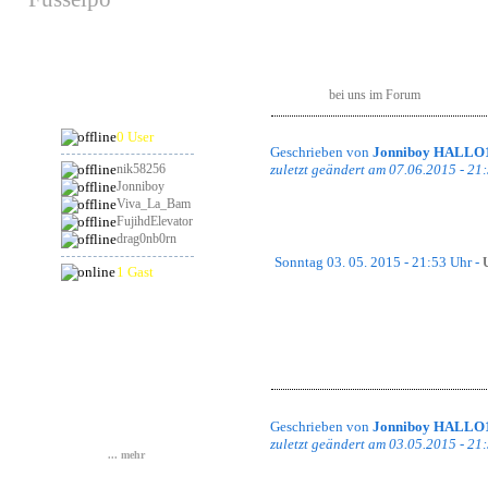
hat am 29.08.2026
Ehre, vielen richtig guten Spielern z
Geburtstag
Nicht nur die anderen haben Punkte
Giblone hat uns einen ruhmreichen P
Teamcontest auch noch ein paar Pü
könnt ihr
abgreifen.
Online
bei uns im Forum
0 User
Geschrieben von
Jonniboy HALLO
nik58256
zuletzt geändert am 07.06.2015 - 21
Jonniboy
Viva_La_Bam
FujihdElevator
drag0nb0rn
Sonntag 03. 05. 2015 - 21:53 Uhr -
1 Gast
Statistik
Wir haben uns dazu entschlossen, ei
Events, welches von Norwegianmapdes
Gesamt: 837217
Heute: 34
Gestern: 88
Geschrieben von
Jonniboy HALLO
Online: 2
zuletzt geändert am 03.05.2015 - 21
... mehr