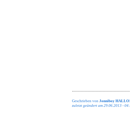
Squadschließung, etc.) über Squads 
Der Grund dafür ist, dass es ohne di
zeitnahe neue Squads eröffnet werden.
stehen, ins Detail gehen wir also ab 
Da wir unsere Startseite, also die al
möchten, werden in der nächsten Zeit
spielen, aber auch für Spiele, die wi
Somit bietet man den Usern und auch
Informationen.
Ach übrigens: Diese Regelung gilt n
squadinternen Neuigkeiten geschriebe
sich schon im Forum umschauen.
Gruß,
Jonniboy
PS: Kommentare, in denen ihr eure 
Geschrieben von
Jonniboy HALLO
zuletzt geändert am 29.06.2013 - 04