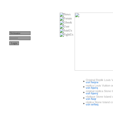
Original Replik Louis V
»
Menü
von fwqrw
replica Louis Vuitton or
»
von fqwrq
original replica Stone 
»
News
von fqwrq
réplique Stone Island or
»
von fwqr
Teams
réplica Stone Island 
»
von wrfwq
Server