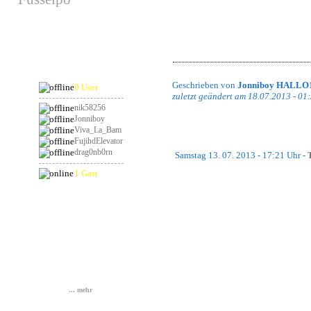
hat am 29.08.2026
Gruß,
Geburtstag
Jonniboy
PS: Feedback ist erwünscht. Änderung
Bildbearbeitungsprogramm noch au
in der Shoutbox etwas dazu schreibe
Online
Geschrieben von
Jonniboy HALLO
0 User
zuletzt geändert am 18.07.2013 - 01
nik58256
Jonniboy
Viva_La_Bam
FujihdElevator
drag0nb0rn
Samstag 13. 07. 2013 - 17:21 Uhr -
1 Gast
Hallo,
Statistik
es gibt eine große Neuigkeit. Nun i
eines Admins oder eines Clanleader
Gesamt: 837184
Heute: 1
Gestern: 88
Wir haben das System nun in die erst
Online: 1
alle eure Rechte löschen. Der Grund d
... mehr
und dieses auch im mehr oder wenige