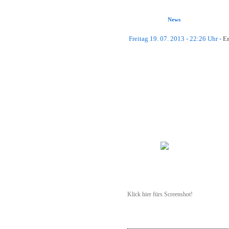
Forum
News
Gästebuch
Downloads
Freitag 19. 07. 2013 - 22:26 Uhr -
Er
Gallery
Impressum
Hallo Leute,
nun haben wir es endlich geschafft u
gleichen Namen wie unser Nadeo-Serv
Clan Menü
TM²-Nadeomaps. Also, seid ihr berei
(Provisorisch erstellt, nicht genug L
JoinUs
Ihr findet den Server in Germany, Br
FightUs
von uns ist.
Beudeutet: Die Server stehen nun ni
Regelwerk
Mitglieder leben.
Wars
Ich hoffe, ihr freut euch über diesen
Server läuft trotz einer wirklich ger
Awards
Klick hier fürs Screenshot!
History
Gruß,
Jonniboy