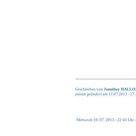
möchten.
Nun wollt ihr natürlich eure Rechte 
Probiert doch mal unser System aus, 
Das geht wie folgend:
1. Schritt:
Logge dich ein!
2. Schritt:
Klicke auf TS³-System im l
3. Schritt:
Folge den Anweisungen, di
4. Schritt:
Bekomme deine Rechte un
Falls es irgendwelche Probleme gibt,
etwas in der Shoutbox oder eröffnet 
Vielen Dank.
Gruß,
Jonniboy
PS: Feedback ist gerne erwünscht! L
Geschrieben von
Jonniboy HALLO
zuletzt geändert am 13.07.2013 - 17
Mittwoch 10. 07. 2013 - 22:43 Uhr 