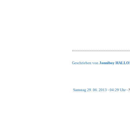
Hallo Leute,
spielt jetzt auf unserem Killing Floo
Unsere Leute spielen schon viel dara
Viel Spaß!
Gruß,
Jonnoboy
Geschrieben von
Jonniboy HALLO
Samstag 29. 06. 2013 - 04:29 Uhr -
Hallo,
ab sofort gibt es keinerlei News me
im jeweiligen Forum gepostet.
Es gilt allerdings weiterhin, dass b