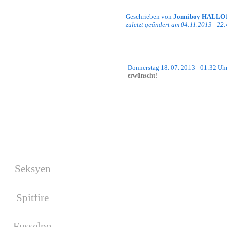
Nächste Wars
Geschrieben von
Jonniboy HALLO
zuletzt geändert am 04.11.2013 - 22
Es wurde kein War geplant!
Donnerstag 18. 07. 2013 - 01:32 Uh
erwünscht!
Facebook
Hallo ihr Lieben,
gestern sind die neuen Squadbanner 
sind dabei Squadlogos (die links i
Geburtstage
Ein Beispiel:
Dabei haben wir nicht nur einen Squ
Seksyen
hat am 17.08.2026
unserer Teampage an. Es wird ein zuf
Geburtstag
werden sich nach Zufall die Squadba
Spitfire
Schaut euch doch gleich mal das Erge
hat am 19.08.2026
Ich hoffe, sie gefallen euch. Die Ba
Geburtstag
Möchtet ihr sie verwenden, schreibt 
Fusselpo